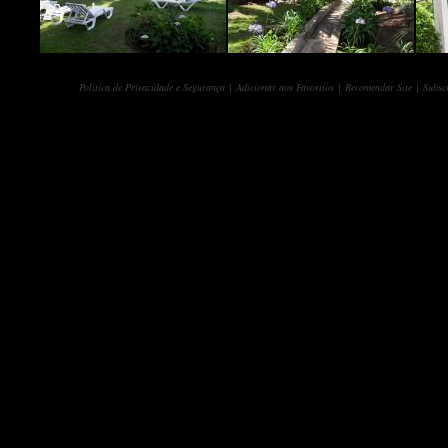
Política de Privacidade e Segurança
|
Adicionar aos Favoritos
|
Recomendar Site
|
Subscr