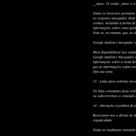
__atuvc: O cookie _atuvc é cr
Todos os browsers permitem a
no respetivo navegador. Pode
cookies, incluindo a forma de
informações sobre como gerir
Note-se, no entanto, que, ao d
Google Analytics navegador o
Para disponibilizar aos visi
Google Analytics Navegador O
informações sobre a visita d
que as informações sejam env
Opt-out extra.
13 - Links para websites terc
Os links constantes deste we
ou subscrevemos o conteúdo de
14 - Alterações à política de 
Reservamo-nos o direito de m
regularidade.
Todas as mudanças entrarão 