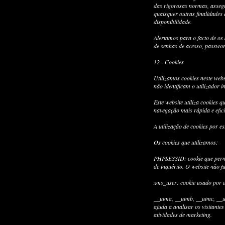
das rigorosas normas, asseg
quaisquer outras finalidades
disponibilidade.
Alertamos para o facto de os
de senhas de acesso, password
12 - Cookies
Utilizamos cookies neste webs
não identificam o utilizador 
Este website utiliza cookies 
navegação mais rápida e efic
A utilização de cookies por e
Os cookies que utilizamos:
PHPSESSID: cookie que permit
de inquérito. O website não f
xms_user: cookie usado por ut
__utma, __utmb, __utmc, __ut
ajuda a analisar os visitante
atividades de marketing.