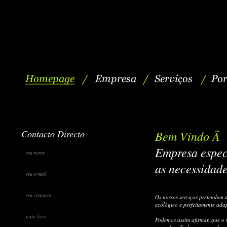
Contacto Directo
Bem Vindo Ã 
Empresa espec
as necessidade
Os nossos serviços pretendem 
ecológico e perfeitamente ada
Podemos assim afirmar, que o 